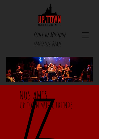
Ecole de Musique
Marseille 6ème
NOS AMIS
UP. TOWN MUSIC FRIENDS