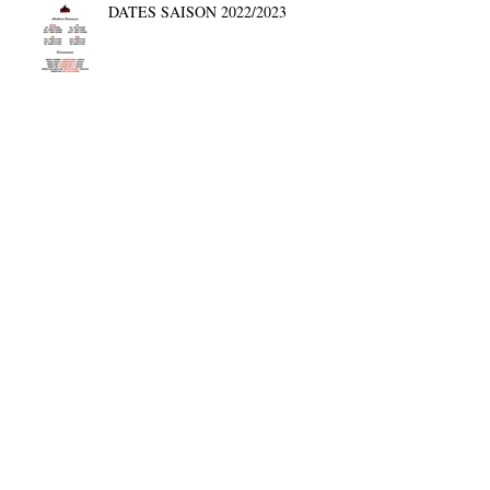
DATES SAISON 2022/2023
⚡UP TOWN MUSIC BAND #4⚡
Archives
décembre 2025
(1)
1 post
mai 2025
(1)
1 post
septembre 2024
(1)
1 post
juin 2024
(1)
1 post